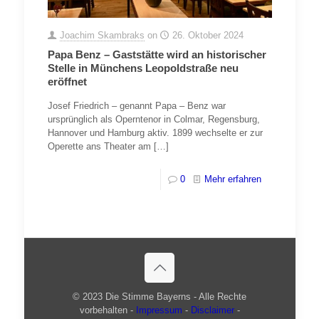
Joachim Skambraks
on
26. Oktober 2024
Papa Benz – Gaststätte wird an historischer
Stelle in Münchens Leopoldstraße neu
eröffnet
Josef Friedrich – genannt Papa – Benz war
ursprünglich als Operntenor in Colmar, Regensburg,
Hannover und Hamburg aktiv. 1899 wechselte er zur
Operette ans Theater am
[…]
0
Mehr erfahren
© 2023 Die Stimme Bayerns - Alle Rechte
vorbehalten -
Impressum
-
Disclaimer
-