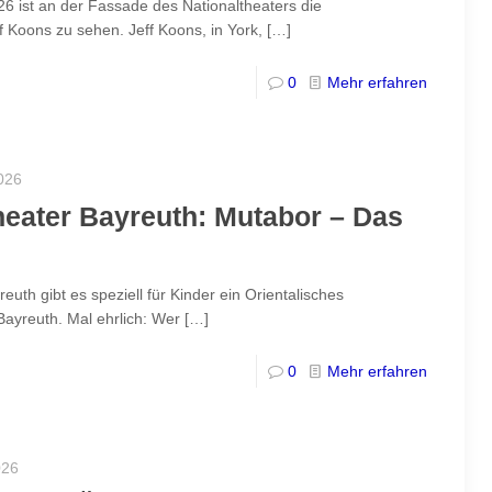
6 ist an der Fassade des Nationaltheaters die
f Koons zu sehen. Jeff Koons, in York,
[…]
0
Mehr erfahren
026
eater Bayreuth: Mutabor – Das
h gibt es speziell für Kinder ein Orientalisches
ayreuth. Mal ehrlich: Wer
[…]
0
Mehr erfahren
026