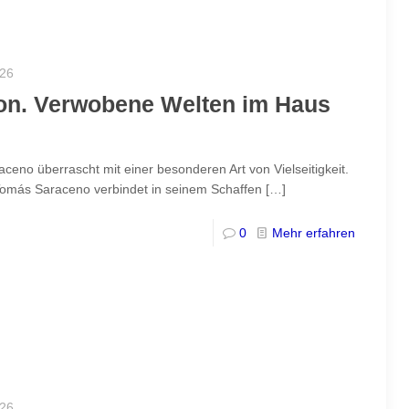
026
ion. Verwobene Welten im Haus
eno überrascht mit einer besonderen Art von Vielseitigkeit.
r Tomás Saraceno verbindet in seinem Schaffen
[…]
0
Mehr erfahren
026