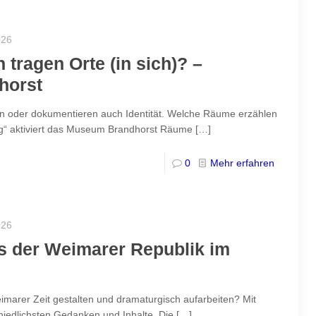
026
tragen Orte (in sich)? –
horst
 oder dokumentieren auch Identität. Welche Räume erzählen
g“ aktiviert das Museum Brandhorst Räume
[…]
0
Mehr erfahren
026
s der Weimarer Republik im
marer Zeit gestalten und dramaturgisch aufarbeiten? Mit
iedlichsten Gedanken und Inhalte. Die
[…]