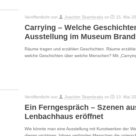
Veröffentlicht von
Joachim Skambraks
on
15. Mai 2
Carrying – Welche Geschichten 
Ausstellung im Museum Brand
Räume tragen und erzählen Geschichten. Räume erzählen
welche Geschichten über welche Menschen? Mit „Carryin
Veröffentlicht von
Joachim Skambraks
on
13. Mai 2
Ein Ferngespräch – Szenen au
Lenbachhaus eröffnet
Wie könnte man eine Ausstellung mit Kunstwerken der Wei
diesen wichtigen Jahren verbinden Menschen die untersch