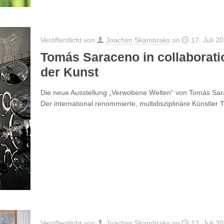
Veröffentlicht von
Joachim Skambraks
on
17. Juli 2
Tomás Saraceno in collaborat
der Kunst
Die neue Ausstellung „Verwobene Welten“ von Tomás Sarac
Der international renommierte, multidisziplinäre Künstle
Veröffentlicht von
Joachim Skambraks
on
13. Juli 2