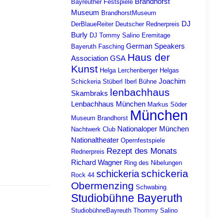
Brandhorst
Bayreuther Festspiele
Museum
BrandhorstMuseum
DJ
DerBlaueReiter
Deutscher Rednerpreis
Burly
DJ Tommy Salino
Eremitage
German Speakers
Bayeruth
Fasching
Haus der
Association
GSA
Kunst
Helga Lerchenberger
Helgas
Joachim
Schickeria Stüberl
Iberl Bühne
lenbachhaus
Skambraks
Lenbachhaus München
Markus Söder
München
Museum Brandhorst
Nationaloper München
Nachtwerk Club
Nationaltheater
Opernfestspiele
Rezept des Monats
Rednerpreis
Richard Wagner
Ring des Nibelungen
schickeria
schickeria
Rock 44
Obermenzing
Schwabing
Studiobühne Bayeruth
StudiobühneBayreuth
Thommy Salino