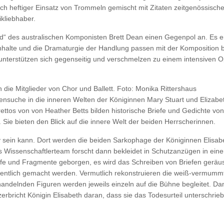
och heftiger Einsatz von Trommeln gemischt mit Zitaten zeitgenössische
ikliebhaber.
od“ des australischen Komponisten Brett Dean einen Gegenpol an. Es en
Inhalte und die Dramaturgie der Handlung passen mit der Komposition 
nterstützen sich gegenseitig und verschmelzen zu einem intensiven O
 die Mitglieder von Chor und Ballett. Foto: Monika Rittershaus
rensuche in die inneren Welten der Königinnen Mary Stuart und Elizabe
ttos von von Heather Betts bilden historische Briefe und Gedichte von
Sie bieten den Blick auf die innere Welt der beiden Herrscherinnen.
 sein kann. Dort werden die beiden Sarkophage der Königinnen Elisab
s Wissenschaftlerteam forscht dann bekleidet in Schutzanzügen in ei
fe und Fragmente geborgen, es wird das Schreiben von Briefen geräus
öffentlich gemacht werden. Vermutlich rekonstruieren die weiß-vermumm
handelnden Figuren werden jeweils einzeln auf die Bühne begleitet. Da
rbricht Königin Elisabeth daran, dass sie das Todesurteil unterschrieb