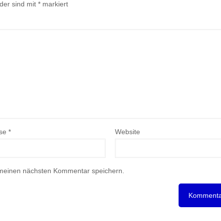
lder sind mit
*
markiert
sse
*
Website
 meinen nächsten Kommentar speichern.