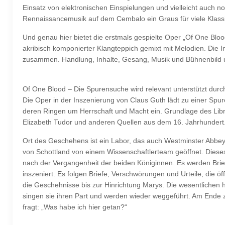
Einsatz von elektronischen Einspielungen und vielleicht auch n
Rennaissancemusik auf dem Cembalo ein Graus für viele Klass
Und genau hier bietet die erstmals gespielte Oper „Of One Blo
akribisch komponierter Klangteppich gemixt mit Melodien. Die 
zusammen. Handlung, Inhalte, Gesang, Musik und Bühnenbild u
Of One Blood – Die Spurensuche wird relevant unterstützt durch
Die Oper in der Inszenierung von Claus Guth lädt zu einer Spu
deren Ringen um Herrschaft und Macht ein. Grundlage des Libre
Elizabeth Tudor und anderen Quellen aus dem 16. Jahrhundert. 
Ort des Geschehens ist ein Labor, das auch Westminster Abbey
von Schottland von einem Wissenschaftlerteam geöffnet. Diese
nach der Vergangenheit der beiden Königinnen. Es werden Brie
inszeniert. Es folgen Briefe, Verschwörungen und Urteile, die 
die Geschehnisse bis zur Hinrichtung Marys. Die wesentlichen 
singen sie ihren Part und werden wieder weggeführt. Am Ende ze
fragt: „Was habe ich hier getan?“