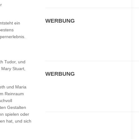
r
WERBUNG
tsteht ein
bestens
pernerlebnis.
th Tudor, und
 Mary Stuart,
WERBUNG
eth und Maria
nem Reinraum
chvoll
ten Gestalten
nn spielen oder
en hat, und sich