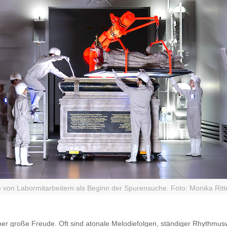
 von Labormitarbeitern als Beginn der Spurensuche. Foto: Monika Rit
ber große Freude. Oft sind atonale Melodiefolgen, ständiger Rhythmus