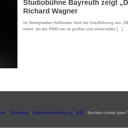
Studiobühne Bayreuth zeigt „D
Richard Wagner
Im Steingraeber Hoftheater fand die Uraufführung von 
meint, sei der RING ein so großes und universelles
[…]
sum
-
Disclaimer
-
Datenschutzerklärung
-
AGB
- [borlabs-cookie type="