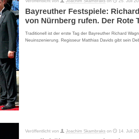
Veröffentlicht von
Joachim Skambraks
on
25. Juli 2
Bayreuther Festspiele: Richar
von Nürnberg rufen. Der Rote 
Traditionell ist der erste Tag der Bayreuther Richard Wag
Neuinszenierung. Regisseur Matthias Davids gibt sein D
Veröffentlicht von
Joachim Skambraks
on
14. Juli 2