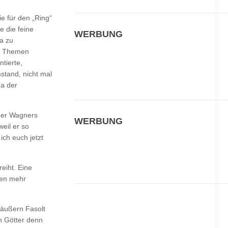
e für den „Ring“
 die feine
WERBUNG
a zu
te Themen
tierte,
mstand, nicht mal
za der
ber Wagners
WERBUNG
weil er so
ich euch jetzt
eiht. Eine
gen mehr
o äußern Fasolt
n Götter denn