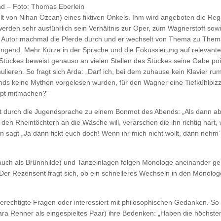
nd – Foto: Thomas Eberlein
lt von Nihan Özcan) eines fiktiven Onkels. Ihm wird angeboten die Regi
den sehr ausführlich sein Verhältnis zur Oper, zum Wagnerstoff sowie
em Autor machmal die Pferde durch und er wechselt von Thema zu Them
trengend. Mehr Kürze in der Sprache und die Fokussierung auf relevan
tückes beweist genauso an vielen Stellen des Stückes seine Gabe poin
ulieren. So fragt sich Arda: „Darf ich, bei dem zuhause kein Klavier ru
nds keine Mythen vorgelesen wurden, für den Wagner eine Tiefkühlpiz
upt mitmachen?“
ät durch die Jugendsprache zu einem Bonmot des Abends: „Als dann a
h den Rheintöchtern an die Wäsche will, verarschen die ihn richtig hart, 
 sagt „Ja dann fickt euch doch! Wenn ihr mich nicht wollt, dann nehm‘ 
uch als Brünnhilde) und Tanzeinlagen folgen Monologe aneinander ger
 Der Rezensent fragt sich, ob ein schnelleres Wechseln in den Monolo
lt berechtigte Fragen oder interessiert mit philosophischen Gedanken. S
ara Renner als eingespieltes Paar) ihre Bedenken: „Haben die höchste