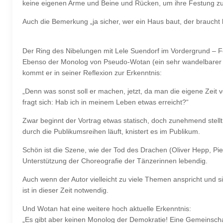
keine eigenen Arme und Beine und Rücken, um ihre Festung z
Auch die Bemerkung „ja sicher, wer ein Haus baut, der braucht
Der Ring des Nibelungen mit Lele Suendorf im Vordergrund – 
Ebenso der Monolog von Pseudo-Wotan (ein sehr wandelbarer Pie
kommt er in seiner Reflexion zur Erkenntnis:
„Denn was sonst soll er machen, jetzt, da man die eigene Zeit 
fragt sich: Hab ich in meinem Leben etwas erreicht?“
Zwar beginnt der Vortrag etwas statisch, doch zunehmend stellt
durch die Publikumsreihen läuft, knistert es im Publikum.
Schön ist die Szene, wie der Tod des Drachen (Oliver Hepp, Pier
Unterstützung der Choreografie der Tänzerinnen lebendig.
Auch wenn der Autor vielleicht zu viele Themen anspricht und sic
ist in dieser Zeit notwendig.
Und Wotan hat eine weitere hoch aktuelle Erkenntnis:
„Es gibt aber keinen Monolog der Demokratie! Eine Gemeinschaf