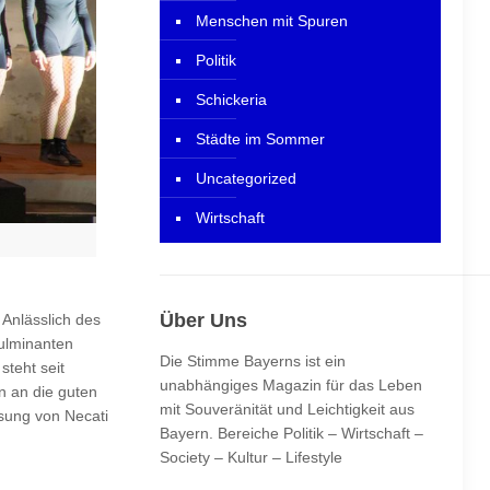
Menschen mit Spuren
Politik
Schickeria
Städte im Sommer
Uncategorized
Wirtschaft
Über Uns
 Anlässlich des
fulminanten
Die Stimme Bayerns ist ein
teht seit
unabhängiges Magazin für das Leben
n an die guten
mit Souveränität und Leichtigkeit aus
ssung von Necati
Bayern. Bereiche Politik – Wirtschaft –
Society – Kultur – Lifestyle