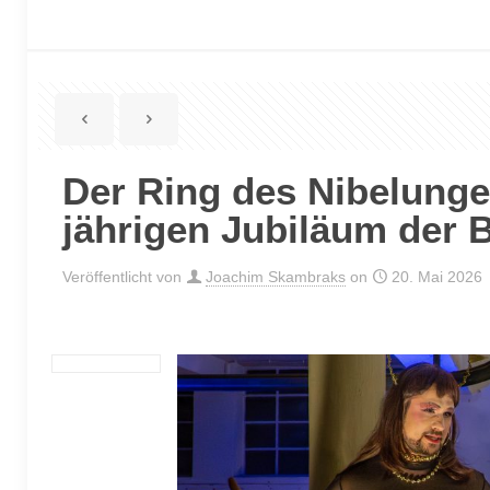
Der Ring des Nibelunge
jährigen Jubiläum der 
Veröffentlicht von
Joachim Skambraks
on
20. Mai 2026