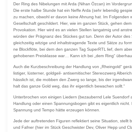
Der Ring des Nibelungen mit Arda (Nihan Özcan) im Vordergru
Die erste halbe Stunde hat ein Neffe Arda (sehr lebendig gespie
zu machen, obwohl er davon keine Ahnung hat. Im Folgenden wer
Gesellschaft geschildert. Hier, wie im ganzen Stück, gehen d
Provokation. Hier wird es an vielen Stellen langatmig und ans
würden der Prägnanz des Stückes gut tun. Denn der Autor des S
gleichzeitig witzige und inhaltstragende Texte und Sätze zu form
ne Blockflöte, bei dem den ganzen Tag SuperRTL lief, dem abe
gehobenen Preisklasse war… Kann ich bei „dem Ring“ überha
Auch die Kurzbeschreibung der Handlung von „Rheingold“ ger
listiger, lüsterner, goldgeil- antisemitischer Stereozwerg Alberic
hässlich ist, die mobben den Zwerg so lange, bis der irgendwann
halt das ganze Gold weg, das ihr eigentlich bewachen sollt.“
Unterbrochen von einigen Liedern (bezaubernd Lele Suendorf a
Handlung oder einen Spannungsbogen gibt es eigentlich nicht.
Spannung und Tempo hätte erzeugen können.
Jede der auftretenden Figuren reflektiert seine Situation, stel
und Fafner (hier im Stück Geschwister Dev, Oliver Hepp und Cl