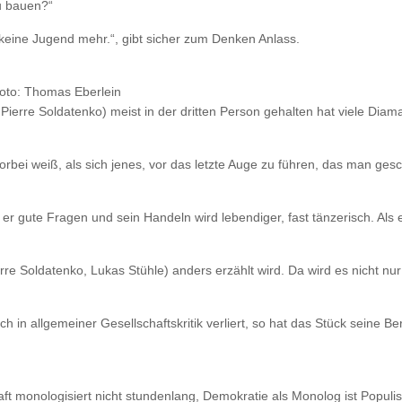
u bauen?“
 keine Jugend mehr.“, gibt sicher zum Denken Anlass.
Foto: Thomas Eberlein
rre Soldatenko) meist in der dritten Person gehalten hat viele Diama
vorbei weiß, als sich jenes, vor das letzte Auge zu führen, das man ge
 er gute Fragen und sein Handeln wird lebendiger, fast tänzerisch. Als
re Soldatenko, Lukas Stühle) anders erzählt wird. Da wird es nicht nur
h in allgemeiner Gesellschaftskritik verliert, so hat das Stück seine B
t monologisiert nicht stundenlang, Demokratie als Monolog ist Populi