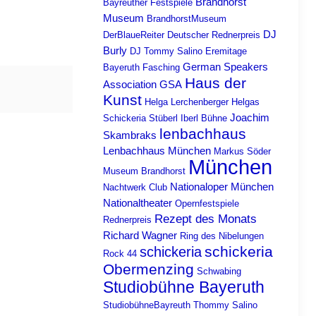
Brandhorst
Bayreuther Festspiele
Museum
BrandhorstMuseum
DJ
DerBlaueReiter
Deutscher Rednerpreis
Burly
DJ Tommy Salino
Eremitage
German Speakers
Bayeruth
Fasching
Haus der
Association
GSA
Kunst
Helga Lerchenberger
Helgas
Joachim
Schickeria Stüberl
Iberl Bühne
lenbachhaus
Skambraks
Lenbachhaus München
Markus Söder
München
Museum Brandhorst
Nationaloper München
Nachtwerk Club
Nationaltheater
Opernfestspiele
Rezept des Monats
Rednerpreis
Richard Wagner
Ring des Nibelungen
schickeria
schickeria
Rock 44
Obermenzing
Schwabing
Studiobühne Bayeruth
StudiobühneBayreuth
Thommy Salino