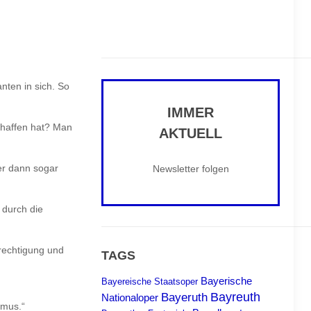
nten in sich. So
IMMER
schaffen hat? Man
AKTUELL
 er dann sogar
Newsletter folgen
 durch die
erechtigung und
TAGS
Bayerische
Bayereische Staatsoper
Bayreuth
Bayeruth
Nationaloper
smus.“