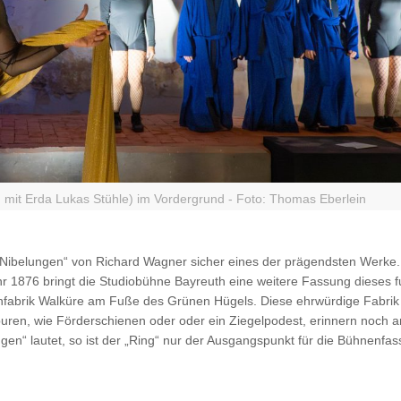
 mit Erda Lukas Stühle) im Vordergrund - Foto: Thomas Eberlein
s Nibelungen“ von Richard Wagner sicher eines der prägendsten Werke.
hr 1876 bringt die Studiobühne Bayreuth eine weitere Fassung dieses 
nfabrik Walküre am Fuße des Grünen Hügels. Diese ehrwürdige Fabrik s
uren, wie Förderschienen oder oder ein Ziegelpodest, erinnern noch a
gen“ lautet, so ist der „Ring“ nur der Ausgangspunkt für die Bühnenfa