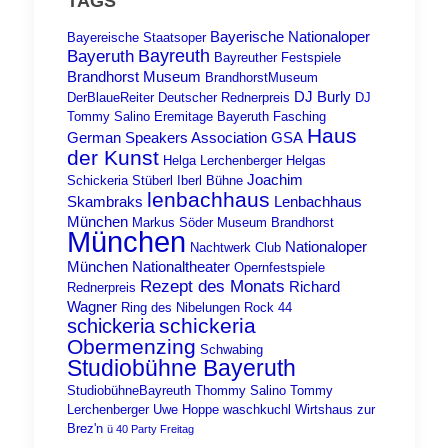
TAGS
Bayerische Nationaloper
Bayereische Staatsoper
Bayreuth
Bayeruth
Bayreuther Festspiele
Brandhorst Museum
BrandhorstMuseum
DJ Burly
DerBlaueReiter
Deutscher Rednerpreis
DJ
Tommy Salino
Eremitage Bayeruth
Fasching
Haus
German Speakers Association
GSA
der Kunst
Helga Lerchenberger
Helgas
Joachim
Schickeria Stüberl
Iberl Bühne
lenbachhaus
Skambraks
Lenbachhaus
München
Markus Söder
Museum Brandhorst
München
Nationaloper
Nachtwerk Club
München
Nationaltheater
Opernfestspiele
Rezept des Monats
Richard
Rednerpreis
Wagner
Ring des Nibelungen
Rock 44
schickeria
schickeria
Obermenzing
Schwabing
Studiobühne Bayeruth
StudiobühneBayreuth
Thommy Salino
Tommy
Lerchenberger
Uwe Hoppe
waschkuchl
Wirtshaus zur
Brez'n
ü 40 Party Freitag