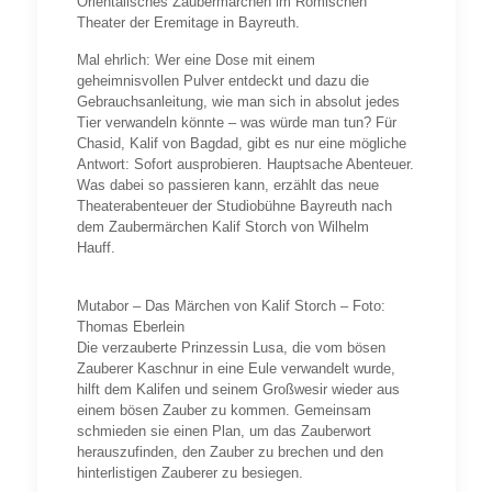
Orientalisches Zaubermärchen im Römischen
Theater der Eremitage in Bayreuth.
Mal ehrlich: Wer eine Dose mit einem
geheimnisvollen Pulver entdeckt und dazu die
Gebrauchsanleitung, wie man sich in absolut jedes
Tier verwandeln könnte – was würde man tun? Für
Chasid, Kalif von Bagdad, gibt es nur eine mögliche
Antwort: Sofort ausprobieren. Hauptsache Abenteuer.
Was dabei so passieren kann, erzählt das neue
Theaterabenteuer der Studiobühne Bayreuth nach
dem Zaubermärchen Kalif Storch von Wilhelm
Hauff.
Mutabor – Das Märchen von Kalif Storch – Foto:
Thomas Eberlein
Die verzauberte Prinzessin Lusa, die vom bösen
Zauberer Kaschnur in eine Eule verwandelt wurde,
hilft dem Kalifen und seinem Großwesir wieder aus
einem bösen Zauber zu kommen. Gemeinsam
schmieden sie einen Plan, um das Zauberwort
herauszufinden, den Zauber zu brechen und den
hinterlistigen Zauberer zu besiegen.