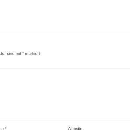
lder sind mit
*
markiert
sse
*
Website