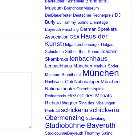
Brandhorst
Bayreuther Festspiele
Museum
BrandhorstMuseum
DJ
DerBlaueReiter
Deutscher Rednerpreis
Burly
DJ Tommy Salino
Eremitage
German Speakers
Bayeruth
Fasching
Haus der
Association
GSA
Kunst
Helga Lerchenberger
Helgas
Joachim
Schickeria Stüberl
Iberl Bühne
lenbachhaus
Skambraks
Lenbachhaus München
Markus Söder
München
Museum Brandhorst
Nationaloper München
Nachtwerk Club
Nationaltheater
Opernfestspiele
Rezept des Monats
Rednerpreis
Richard Wagner
Ring des Nibelungen
schickeria
schickeria
Rock 44
Obermenzing
Schwabing
Studiobühne Bayeruth
StudiobühneBayreuth
Thommy Salino