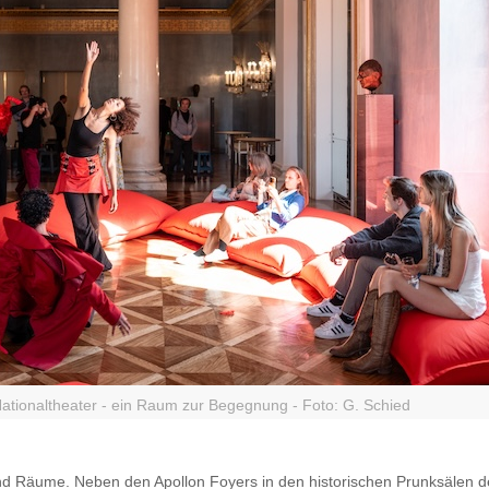
ationaltheater - ein Raum zur Begegnung - Foto: G. Schied
und Räume. Neben den Apollon Foyers in den historischen Prunksälen d