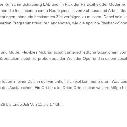
 der Kunst, im Schauburg LAB und im Flux der Pinakothek der Moderne
ehen die Institutionen einen Raum jenseits von Zuhause und Arbeit, de
rbringen, ohne ein bestimmtes Ziel verfolgen zu müssen. Dabei sein 
se werden Programmstrukturen angeboten, wie die Apollon-Playback-Sho
 und Muße. Flexibles Mobiliar schafft unterschiedliche Situationen, von
örerstation bietet Hörproben aus der Welt der Oper und in einem Lese
 leben in einer Zeit, in der wir unheimlich viel kommunizieren. Was aber
des Austausches. Ein Ort für alle. Dritte Orte ist eine weitere Möglichke
6 bis Ende Juli Von 11 bis 17 Uhr.