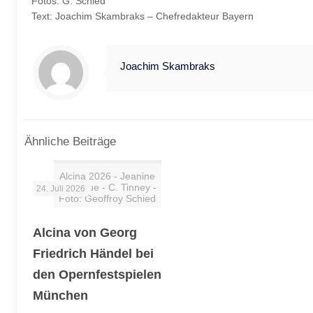
Fotos: G. Schied
Text: Joachim Skambraks – Chefredakteur Bayern
Joachim Skambraks
Ähnliche Beiträge
Alcina 2026 - Jeanine
De Bique - C. Tinney -
24. Juli 2026
Foto: Geoffroy Schied
Alcina von Georg
Friedrich Händel bei
den Opernfestspielen
München