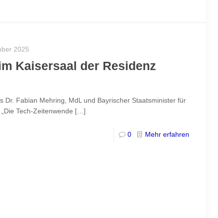
mber 2025
 im Kaisersaal der Residenz
ls Dr. Fabian Mehring, MdL und Bayrischer Staatsminister für
t: „Die Tech-Zeitenwende
[…]
0
Mehr erfahren