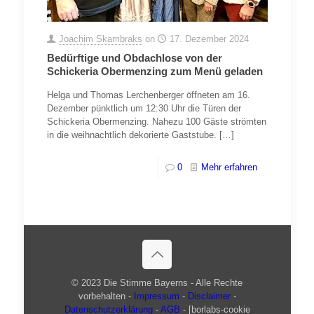
Joachim Skambraks
on
17. Dezember 2024
Bedürftige und Obdachlose von der
Schickeria Obermenzing zum Menü geladen
Helga und Thomas Lerchenberger öffneten am 16.
Dezember pünktlich um 12:30 Uhr die Türen der
Schickeria Obermenzing. Nahezu 100 Gäste strömten
in die weihnachtlich dekorierte Gaststube.
[…]
0
Mehr erfahren
© 2023 Die Stimme Bayerns - Alle Rechte
vorbehalten -
Impressum
-
Disclaimer
-
Datenschutzerklärung
-
AGB
- [borlabs-cookie