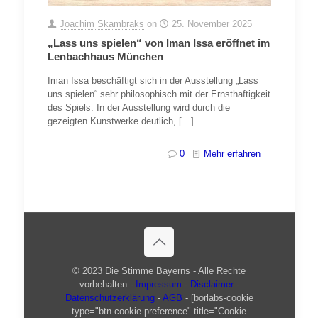
Joachim Skambraks
on
25. November 2025
„Lass uns spielen“ von Iman Issa eröffnet im
Lenbachhaus München
Iman Issa beschäftigt sich in der Ausstellung „Lass
uns spielen“ sehr philosophisch mit der Ernsthaftigkeit
des Spiels. In der Ausstellung wird durch die
gezeigten Kunstwerke deutlich,
[…]
0
Mehr erfahren
© 2023 Die Stimme Bayerns - Alle Rechte
vorbehalten -
Impressum
-
Disclaimer
-
Datenschutzerklärung
-
AGB
- [borlabs-cookie
type="btn-cookie-preference" title="Cookie