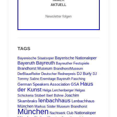
AKTUELL
Newsletter folgen
TAGS
Bayerische Nationaloper
Bayereische Staatsoper
Bayreuth
Bayeruth
Bayreuther Festspiele
Brandhorst Museum
BrandhorstMuseum
DJ Burly
DerBlaueReiter
Deutscher Rednerpreis
DJ
Tommy Salino
Eremitage Bayeruth
Fasching
Haus
German Speakers Association
GSA
der Kunst
Helga Lerchenberger
Helgas
Joachim
Schickeria Stüberl
Iberl Bühne
lenbachhaus
Skambraks
Lenbachhaus
München
Markus Söder
Museum Brandhorst
München
Nationaloper
Nachtwerk Club