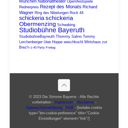
München
Nationaltheater
Opernfestspiele
Rezept des Monats
Richard
Rednerpreis
Wagner
Ring des Nibelungen
Rock 44
schickeria
schickeria
Obermenzing
Schwabing
Studiobühne Bayeruth
StudiobühneBayreuth
Thommy Salino
Tommy
Lerchenberger
Uwe Hoppe
waschkuchl
Wirtshaus zur
Brez'n
ü 40 Party Freitag
© 2023 Die Stimme Bayerns - Alle Rechte
vorbehalten -
Impressum
-
Disclaimer
-
Datenschutzerklärung
-
AGB
- [borlabs-cookie
type="btn-cookie-preference" title="Cookie
Einstellungen" element="link"/]