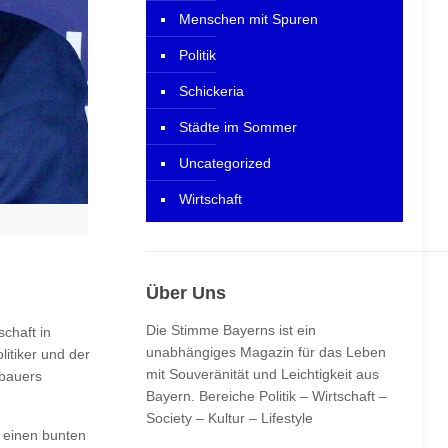
Menschen mit Spuren
Politik
Schickeria
Städte im Sommer
Uncategorized
Wirtschaft
Über Uns
Die Stimme Bayerns ist ein
chaft in
unabhängiges Magazin für das Leben
itiker und der
mit Souveränität und Leichtigkeit aus
obauers
Bayern. Bereiche Politik – Wirtschaft –
Society – Kultur – Lifestyle
 einen bunten