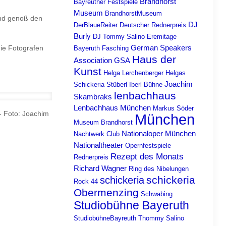
Brandhorst
Bayreuther Festspiele
Museum
BrandhorstMuseum
und genoß den
DJ
DerBlaueReiter
Deutscher Rednerpreis
Burly
DJ Tommy Salino
Eremitage
German Speakers
die Fotografen
Bayeruth
Fasching
Haus der
Association
GSA
Kunst
Helga Lerchenberger
Helgas
Joachim
Schickeria Stüberl
Iberl Bühne
lenbachhaus
Skambraks
Lenbachhaus München
Markus Söder
- Foto: Joachim
München
Museum Brandhorst
Nationaloper München
Nachtwerk Club
Nationaltheater
Opernfestspiele
Rezept des Monats
Rednerpreis
Richard Wagner
Ring des Nibelungen
schickeria
schickeria
Rock 44
Obermenzing
Schwabing
Studiobühne Bayeruth
StudiobühneBayreuth
Thommy Salino