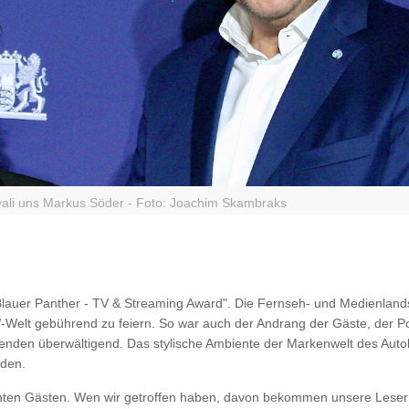
ali uns Markus Söder - Foto: Joachim Skambraks
Blauer Panther - TV & Streaming Award". Die Fernseh- und Medienlands
Welt gebührend zu feiern. So war auch der Andrang der Gäste, der Pol
enden überwältigend. Das stylische Ambiente der Markenwelt des Aut
rden.
aunten Gästen. Wen wir getroffen haben, davon bekommen unsere Leser