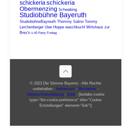
schickeria
schickeria
Obermenzing
Schwabing
Studiobühne Bayeruth
StudiobühneBayreuth
Thommy Salino
Tommy
Lerchenberger
Uwe Hoppe
waschkuchl
Wirtshaus zur
Brez'n
ü 40 Party Freitag
© 2023 Die Stimme Bayerns - Alle Rechte
vorbehalten -
Impressum
-
Disclaimer
-
Datenschutzerklärung
-
AGB
- [borlabs-cookie
type="btn-cookie-preference" title="Cookie
Einstellungen" element="link"/]