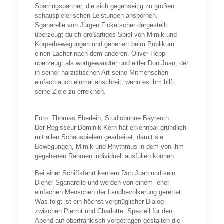
Sparringspartner, die sich gegenseitig zu großen
schauspielerischen Leistungen anspornen.
Sganarelle von Jürgen Ficketscher dargestellt
überzeugt durch großartiges Spiel von Mimik und
Körperbewegungen und generiert beim Publikum
einen Lacher nach dem anderen. Oliver Hepp
überzeugt als wortgewandter und eitler Don Juan, der
in seiner narzistischen Art seine Mitmenschen
einfach auch einmal anschreit, wenn es ihm hilft,
seine Ziele zu erreichen.
Foto: Thomas Eberlein, Studiobühne Bayreuth
Der Regisseur Dominik Kern hat erkennbar gründlich
mit allen Schauspielern gearbeitet, damit sie
Bewegungen, Mimik und Rhythmus in dem von ihm
gegebenen Rahmen individuell ausfüllen können.
Bei einer Schiffsfahrt kentern Don Juan und sein
Diener Sganarelle und werden von einem eher
einfachen Menschen der Landbevölkerung gerettet.
Was folgt ist ein höchst vergnüglicher Dialog
zwischen Pierrot und Charlotte. Speziell für den
Abend auf oberfränkisch vorgetragen gestalten die