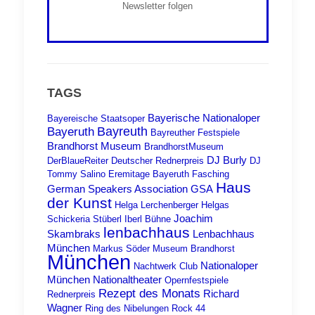
Newsletter folgen
TAGS
Bayerische Nationaloper
Bayereische Staatsoper
Bayreuth
Bayeruth
Bayreuther Festspiele
Brandhorst Museum
BrandhorstMuseum
DJ Burly
DerBlaueReiter
Deutscher Rednerpreis
DJ
Tommy Salino
Eremitage Bayeruth
Fasching
Haus
German Speakers Association
GSA
der Kunst
Helga Lerchenberger
Helgas
Joachim
Schickeria Stüberl
Iberl Bühne
lenbachhaus
Skambraks
Lenbachhaus
München
Markus Söder
Museum Brandhorst
München
Nationaloper
Nachtwerk Club
München
Nationaltheater
Opernfestspiele
Rezept des Monats
Richard
Rednerpreis
Wagner
Ring des Nibelungen
Rock 44