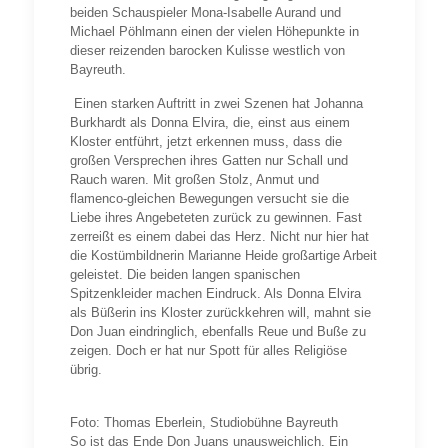
beiden Schauspieler Mona-Isabelle Aurand und
Michael Pöhlmann einen der vielen Höhepunkte in
dieser reizenden barocken Kulisse westlich von
Bayreuth.
Einen starken Auftritt in zwei Szenen hat Johanna
Burkhardt als Donna Elvira, die, einst aus einem
Kloster entführt, jetzt erkennen muss, dass die
großen Versprechen ihres Gatten nur Schall und
Rauch waren. Mit großen Stolz, Anmut und
flamenco-gleichen Bewegungen versucht sie die
Liebe ihres Angebeteten zurück zu gewinnen. Fast
zerreißt es einem dabei das Herz. Nicht nur hier hat
die Kostümbildnerin Marianne Heide großartige Arbeit
geleistet. Die beiden langen spanischen
Spitzenkleider machen Eindruck. Als Donna Elvira
als Büßerin ins Kloster zurückkehren will, mahnt sie
Don Juan eindringlich, ebenfalls Reue und Buße zu
zeigen. Doch er hat nur Spott für alles Religiöse
übrig.
Foto: Thomas Eberlein, Studiobühne Bayreuth
So ist das Ende Don Juans unausweichlich. Ein