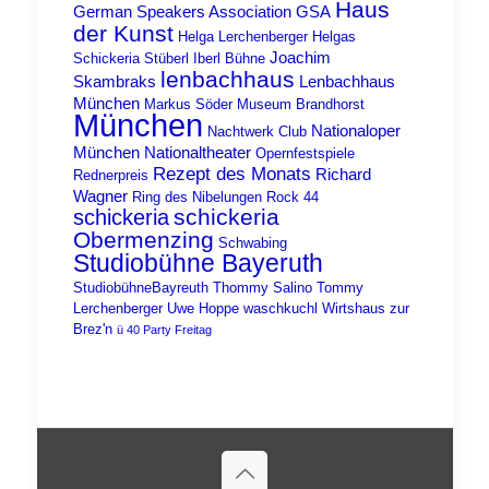
Haus
German Speakers Association
GSA
der Kunst
Helga Lerchenberger
Helgas
Joachim
Schickeria Stüberl
Iberl Bühne
lenbachhaus
Skambraks
Lenbachhaus
München
Markus Söder
Museum Brandhorst
München
Nationaloper
Nachtwerk Club
München
Nationaltheater
Opernfestspiele
Rezept des Monats
Richard
Rednerpreis
Wagner
Ring des Nibelungen
Rock 44
schickeria
schickeria
Obermenzing
Schwabing
Studiobühne Bayeruth
StudiobühneBayreuth
Thommy Salino
Tommy
Lerchenberger
Uwe Hoppe
waschkuchl
Wirtshaus zur
Brez'n
ü 40 Party Freitag