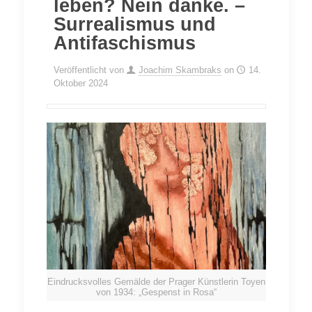
leben? Nein danke. –
Surrealismus und
Antifaschismus
Veröffentlicht von
Joachim Skambraks
on
14.
Oktober 2024
Eindrucksvolles Gemälde der Prager Künstlerin Toyen
von 1934: „Gespenst in Rosa“