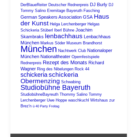
DJ Burly
DerBlaueReiter
Deutscher Rednerpreis
DJ
Tommy Salino
Eremitage Bayeruth
Fasching
Haus
German Speakers Association
GSA
der Kunst
Helga Lerchenberger
Helgas
Joachim
Schickeria Stüberl
Iberl Bühne
lenbachhaus
Skambraks
Lenbachhaus
München
Markus Söder
Museum Brandhorst
München
Nationaloper
Nachtwerk Club
München
Nationaltheater
Opernfestspiele
Rezept des Monats
Richard
Rednerpreis
Wagner
Ring des Nibelungen
Rock 44
schickeria
schickeria
Obermenzing
Schwabing
Studiobühne Bayeruth
StudiobühneBayreuth
Thommy Salino
Tommy
Lerchenberger
Uwe Hoppe
waschkuchl
Wirtshaus zur
Brez'n
ü 40 Party Freitag