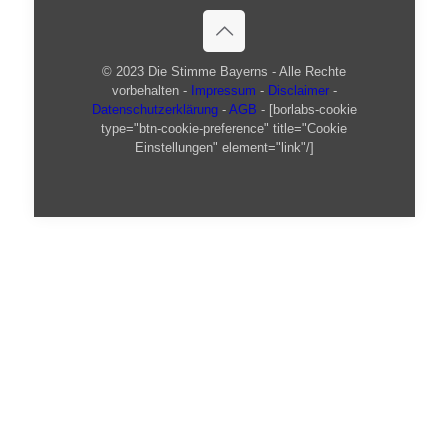
© 2023 Die Stimme Bayerns - Alle Rechte
vorbehalten -
Impressum
-
Disclaimer
-
Datenschutzerklärung
-
AGB
- [borlabs-cookie
type="btn-cookie-preference" title="Cookie
Einstellungen" element="link"/]