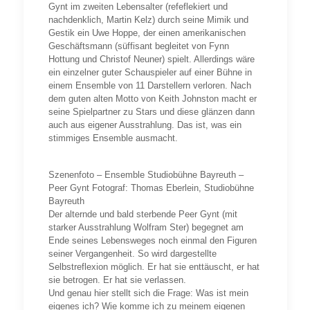
Gynt im zweiten Lebensalter (refeflekiert und
nachdenklich, Martin Kelz) durch seine Mimik und
Gestik ein Uwe Hoppe, der einen amerikanischen
Geschäftsmann (süffisant begleitet von Fynn
Hottung und Christof Neuner) spielt. Allerdings wäre
ein einzelner guter Schauspieler auf einer Bühne in
einem Ensemble von 11 Darstellern verloren. Nach
dem guten alten Motto von Keith Johnston macht er
seine Spielpartner zu Stars und diese glänzen dann
auch aus eigener Ausstrahlung. Das ist, was ein
stimmiges Ensemble ausmacht.
Szenenfoto – Ensemble Studiobühne Bayreuth –
Peer Gynt Fotograf: Thomas Eberlein, Studiobühne
Bayreuth
Der alternde und bald sterbende Peer Gynt (mit
starker Ausstrahlung Wolfram Ster) begegnet am
Ende seines Lebensweges noch einmal den Figuren
seiner Vergangenheit. So wird dargestellte
Selbstreflexion möglich. Er hat sie enttäuscht, er hat
sie betrogen. Er hat sie verlassen.
Und genau hier stellt sich die Frage: Was ist mein
eigenes ich? Wie komme ich zu meinem eigenen