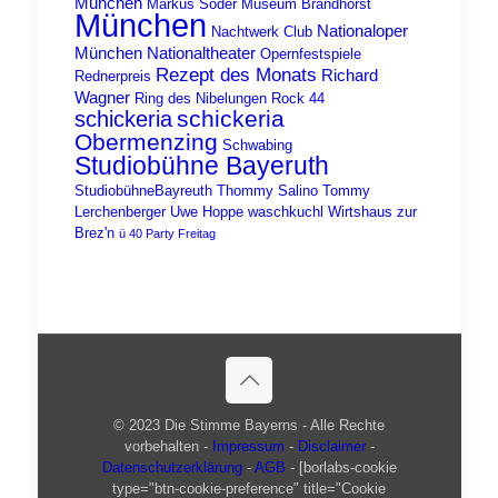
München
Markus Söder
Museum Brandhorst
München
Nationaloper
Nachtwerk Club
München
Nationaltheater
Opernfestspiele
Rezept des Monats
Richard
Rednerpreis
Wagner
Ring des Nibelungen
Rock 44
schickeria
schickeria
Obermenzing
Schwabing
Studiobühne Bayeruth
StudiobühneBayreuth
Thommy Salino
Tommy
Lerchenberger
Uwe Hoppe
waschkuchl
Wirtshaus zur
Brez'n
ü 40 Party Freitag
© 2023 Die Stimme Bayerns - Alle Rechte
vorbehalten -
Impressum
-
Disclaimer
-
Datenschutzerklärung
-
AGB
- [borlabs-cookie
type="btn-cookie-preference" title="Cookie