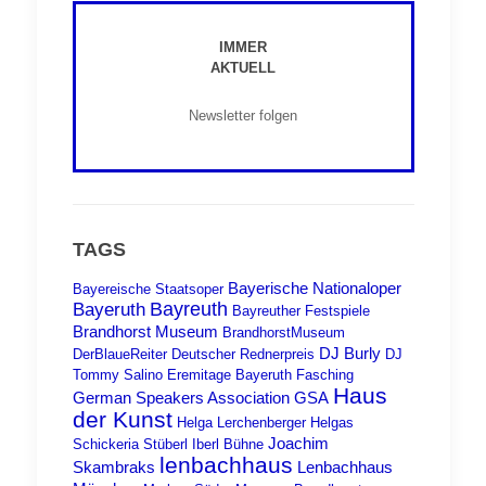
IMMER
AKTUELL
Newsletter folgen
TAGS
Bayerische Nationaloper
Bayereische Staatsoper
Bayreuth
Bayeruth
Bayreuther Festspiele
Brandhorst Museum
BrandhorstMuseum
DJ Burly
DerBlaueReiter
Deutscher Rednerpreis
DJ
Tommy Salino
Eremitage Bayeruth
Fasching
Haus
German Speakers Association
GSA
der Kunst
Helga Lerchenberger
Helgas
Joachim
Schickeria Stüberl
Iberl Bühne
lenbachhaus
Skambraks
Lenbachhaus