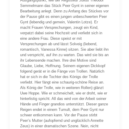
Ausgangspunkt, wie der Regisseur Julius Theodor
Semmelmann das Stück Peer Gynt in seiner eigenen
Bearbeitung anlegt. Denn zu Anfang des Stückes vor
der Pause gibt es einen jungen unbeschwerten Peer
Gynt (lebendig und gemein, Valentin Lotze). Er
macht Frauen Versprechungen, zeugt ein Kind,
verpatzt dabei seine Hochzeit und verliebt sich in
eine andere Frau. Diese speist er mit
Versprechungen ab und lässt Solveig (liebend,
romantisch, Vanessa Kinne) sitzen. Sie aber liebt ihn
und verspricht, auf ihn zu warten. Das wird sie bis an
ihr Lebensende machen. Ihre drei Motive sind
Glaube, Liebe, Hoffnung. Seinem eigenen Dickkopf
folgend gerät er in die Fänge von Trollen. Natürlich
hat er sich in die Tochter des Königs der Trolle
verliebt. Hier fängt eine schaurig-schöne Reise an.
Als König der Trolle, wie in weiteren Rollen) glänzt
Uwe Hoppe. Wie er schmeichelt, wie er droht, wie er
hinterlistig spricht. All das wird von der Arbeit seiner
Hände und Finger grandios unterstützt. Dieser ganze
Reigen endet in einem Tumult, dem Peer Gynt nur
schwer entkommen kann. Vor der Pause stirbt
Peer’s Mutter (aufopfernd und unglücklich Annette
Zeus) in einer dramatischen Szene. Nein, nicht